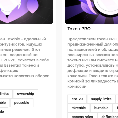
Токен PRO
ен Taxable - идеальный
Представляем токен PRO,
оэнтузиастов, ищущих
предназначенный для оп
ьные решения. Этот
пользователей и облада
кен, созданный на
расширенных возможнос
 ERC-20, сочетает в себе
токена PRO вы сможете н
 Essential токена и
доступа, устанавливать 
 функцию
дефляции и вводить огра
вычета налоговых сборов
кошельки. Токен также 
комисий за ликвидность 
комисcии.
limits
ownership
erc-20
supply limits
able
pausable
mintable
burnable
ble
access roles
deflation