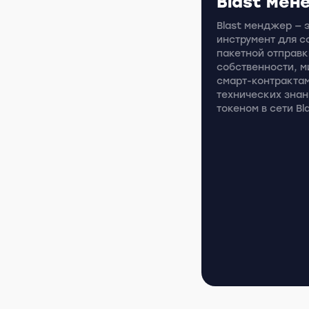
Blast мен
Blast менджер — 
инструмент для с
пакетной отправк
собственности, м
смарт-контракта
технических знан
токеном в сети Bla