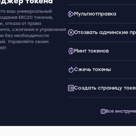
еджер токена
это ваш универсальный
Мультиотправка
оздания ERC20 токенов,
и, отказа от права
инта, сжигания и управления
Отозвать админские п
ми без необходимости
ий. Управляйте своим
st!
Минт токенов
Сжечь токены
Создать страницу токе
Все инструм