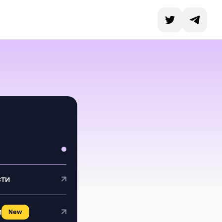
сти
и
New