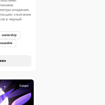
жностями!
тановив
аметры владения.
функцию сжигания
сов в черный
ownership
pausable
окен
Скоро