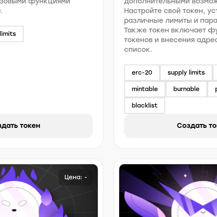
азовыми функциями
дополнительными возмо
.
Настройте свой токен, ус
различные лимиты и пар
Также токен включает 
limits
токенов и внесения адре
список.
erc-20
supply limits
mintable
burnable
blacklist
дать токен
Создать т
Цена: -