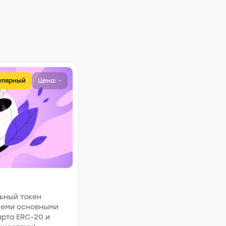
улярный
Цена: -
ьный токен
семи основными
рта ERC-20 и