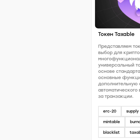
Токен Taxable
Представляем ток
выбор для крипт
многофункционал
универсальный то
основе стандарта
основные функции
дополнительную
автоматического 
за транзакции.
erc-20
supply 
mintable
burn
blacklist
taxa