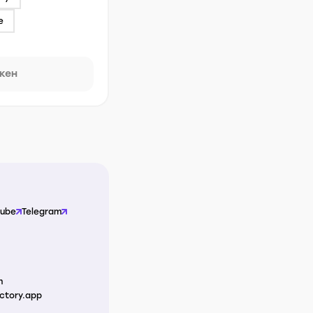
e
окен
Tube
Telegram
m
ctory.app