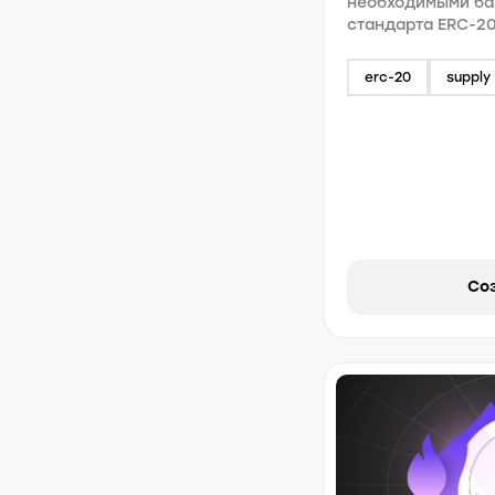
необходимыми б
стандарта ERC-20
erc-20
supply 
Соз