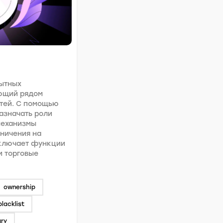
ытных
ющий рядом
тей. С помощью
азначать роли
механизмы
ничения на
включает функции
и торговые
ownership
blacklist
ary