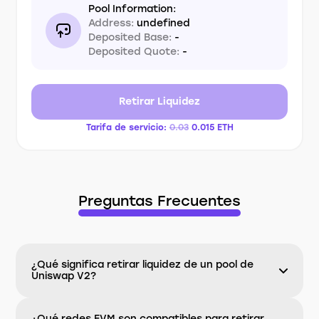
Pool Information:
Address:
undefined
Deposited Base:
-
Deposited Quote:
-
Retirar Liquidez
Tarifa de servicio:
0.03
0.015
ETH
Preguntas Frecuentes
¿Qué significa retirar liquidez de un pool de
Uniswap V2?
¿Qué redes EVM son compatibles para retirar