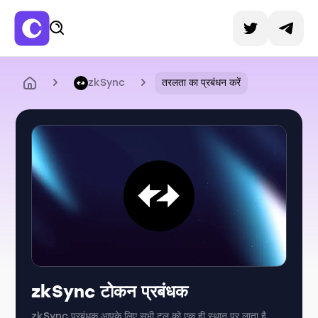
zkSync
तरलता का प्रबंधन करें
zkSync टोकन प्रबंधक
zkSync प्रबंधक आपके लिए सभी टूल को एक ही स्थान पर लाता है,