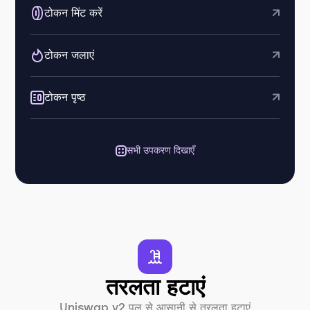
टोकन मिंट करें
टोकन जलाएं
टोकन पृष्ठ
सभी उपकरण दिखाएँ
तरलता हटाएं
Uniswap v2 पूल से आसानी से तरलता हटाएं