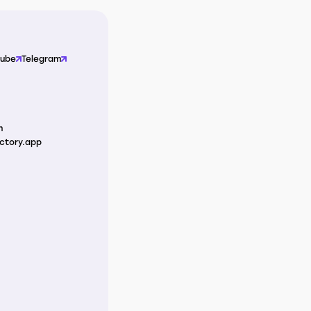
Tube
Telegram
m
ctory.app