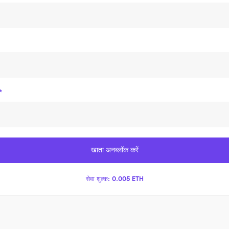
*
खाता अनब्लॉक करें
सेवा शुल्क:
0.005 ETH