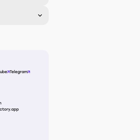
Tube
Telegram
m
ctory.app