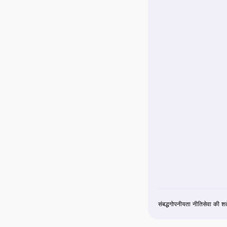
संबद्ध
गोपनीयता नीति
सेवा की शर्त