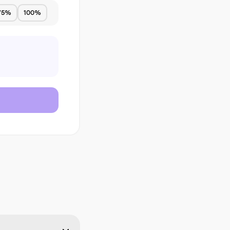
75%
100%