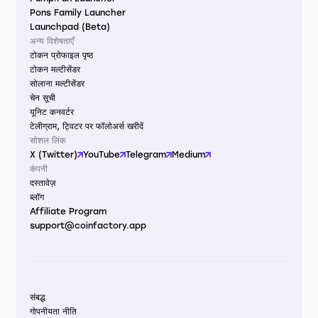
Pons Family Launcher
Launchpad (Beta)
अन्य विशेषताएँ
टोकन प्रोफाइल पृष्ठ
टोकन मल्टीसेंडर
सोलाना मल्टीसेंडर
चेन सूची
यूनिट कनवर्टर
टेलीग्राम, ट्विटर पर फॉलोअर्स खरीदें
सोशल लिंक
X (Twitter)
YouTube
Telegram
Medium
कंपनी
दस्तावेज़
ब्लॉग
Affiliate Program
support@coinfactory.app
संबद्ध
गोपनीयता नीति