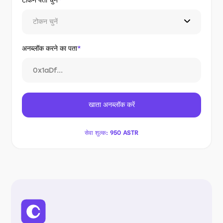
टोकन पता चुनें
*
टोकन चुनें
अनब्लॉक करने का पता
*
खाता अनब्लॉक करें
सेवा शुल्क:
950 ASTR