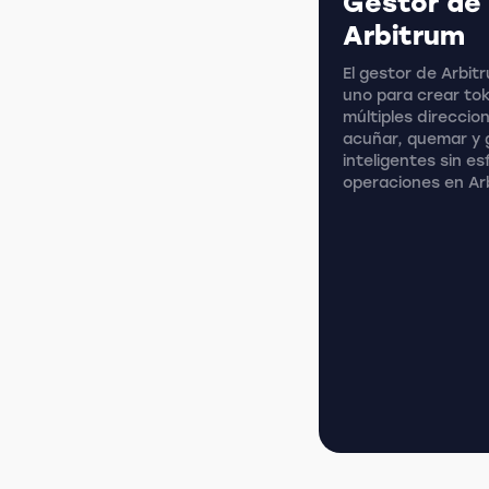
Gestor de
Arbitrum
El gestor de Arbit
uno para crear tok
múltiples direccio
acuñar, quemar y 
inteligentes sin es
operaciones en Arb