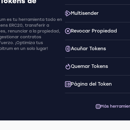
 Tokens de
Multisender
rum es tu herramienta todo en
ens ERC20, transferir a
Revocar Propiedad
nes, renunciar a la propiedad,
gestionar contratos
fuerzo. ¡Optimiza tus
Acuñar Tokens
itrum en un solo lugar!
Quemar Tokens
Página del Token
Más herramie