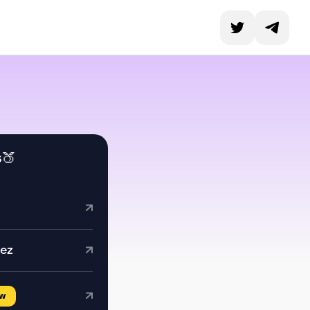
s🍑
dez
w