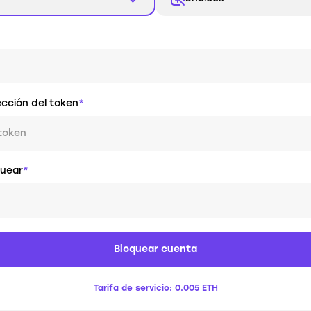
ección del token
*
token
quear
*
Bloquear cuenta
Tarifa de servicio:
0.005 ETH