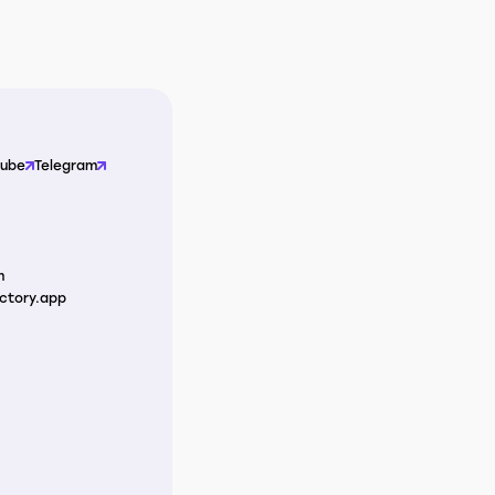
Tube
Telegram
m
ctory.app