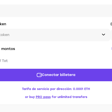
oken
token
n montos
/ Txt
Conectar billetera
Tarifa de servicio por dirección:
0.0001 ETH
or buy
PRO pass
for unlimited transfers