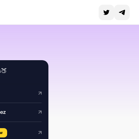
s🍑
dez
w