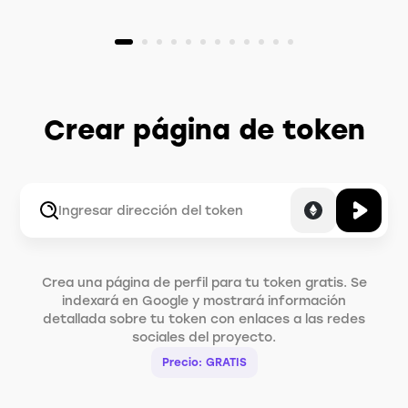
Crear página de token
Crea una página de perfil para tu token gratis. Se
indexará en Google y mostrará información
detallada sobre tu token con enlaces a las redes
sociales del proyecto.
Precio: GRATIS