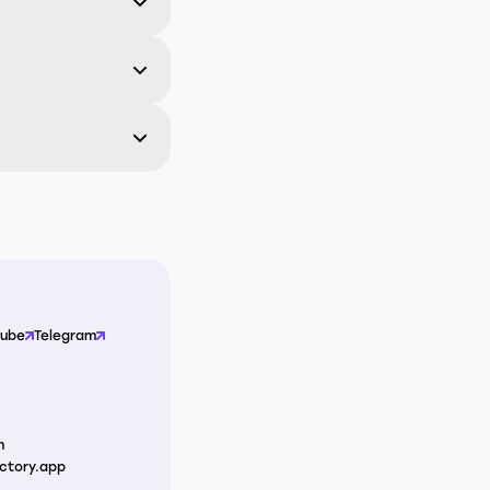
Tube
Telegram
m
ctory.app