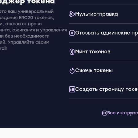
неджер токена
 это ваш универсальный
Мультиотправка
оздания ERC20 токенов,
и, отказа от права
инта, сжигания и управления
Отозвать админские п
ми без необходимости
ий. Управляйте своим
oll!
Минт токенов
Сжечь токены
Создать страницу токе
Все инструм