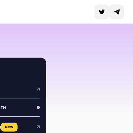
сти
и
New