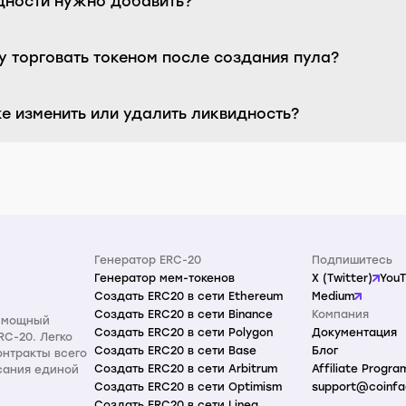
дности нужно добавить?
у торговать токеном после создания пула?
е изменить или удалить ликвидность?
Генератор ERC-20
Подпишитесь
Генератор мем-токенов
X (Twitter)
You
Создать ERC20 в сети Ethereum
Medium
Создать ERC20 в сети Binance
Компания
и мощный
Создать ERC20 в сети Polygon
Документация
RC-20. Легко
Создать ERC20 в сети Base
Блог
онтракты всего
Создать ERC20 в сети Arbitrum
Affiliate Progra
исания единой
Создать ERC20 в сети Optimism
support@coinfa
Создать ERC20 в сети Linea