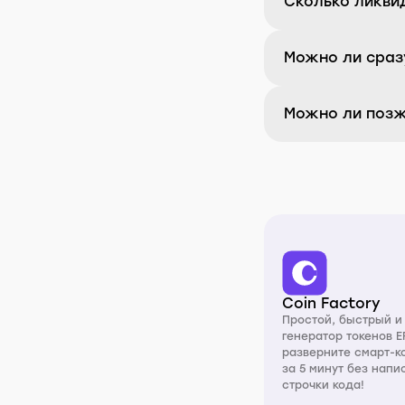
Сколько ликви
Можно ли сраз
Можно ли позж
Coin Factory
Простой, быстрый 
генератор токенов E
разверните смарт-к
за 5 минут без нап
строчки кода!