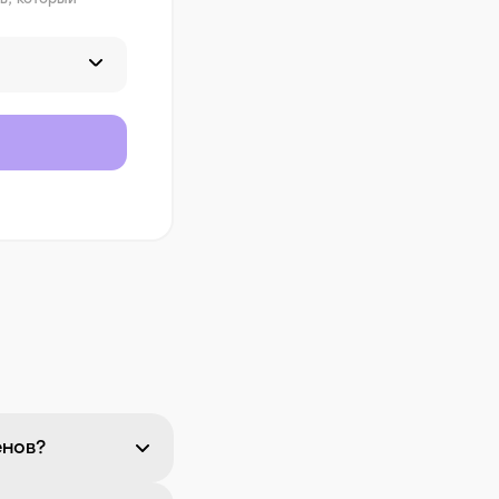
енов?