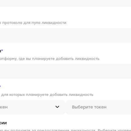
 протокола для пула ликвидности
а
*
атформу, где вы планируете добавить ликвидность
*
 для которых планируете добавить ликвидность
окен
Выберите токен
сии
ую вы получаете за предоставление ликвидности. Выберите уровен