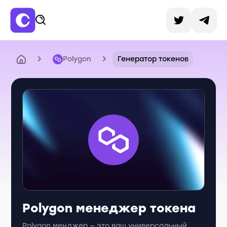
Polygon
Генератор токенов
Polygon менеджер токена
Polygon менджер — это ваш универсальный