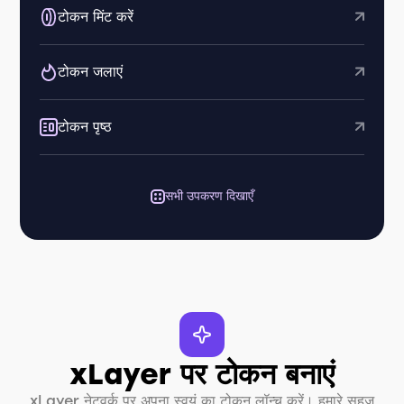
टोकन मिंट करें
टोकन जलाएं
टोकन पृष्ठ
सभी उपकरण दिखाएँ
xLayer पर टोकन बनाएं
xLayer नेटवर्क पर अपना स्वयं का टोकन लॉन्च करें। हमारे सहज