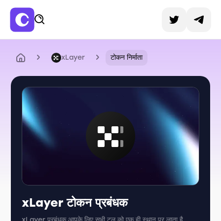
xLayer
टोकन निर्माता
xLayer टोकन प्रबंधक
xLayer प्रबंधक आपके लिए सभी टूल को एक ही स्थान पर लाता है,